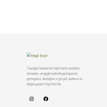
Keçiboynuzu Unu 230 g
Kar
110,00
₺
Toprağın bereketini hiçbir katkı maddesi
olmadan, sevgiyle paketleyip kapınıza
getiriyoruz. Aradığınız o gerçek, katkısız ve
doğal yaşam Yeşil İncir’de..