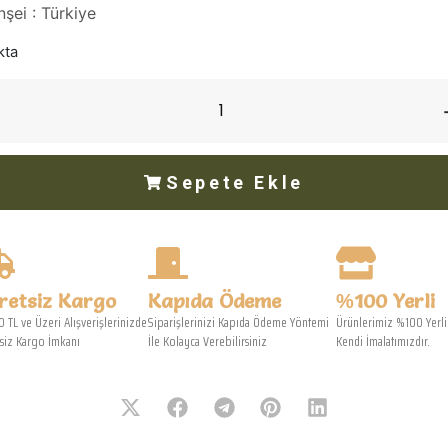
şei :
Türkiye
kta
-
Sepete Ekle
retsiz Kargo
Kapıda Ödeme
%100 Yerli
 TL ve Üzeri Alışverişlerinizde
Siparişlerinizi Kapıda Ödeme Yöntemi
Ürünlerimiz %100 Yerli
siz Kargo İmkanı
İle Kolayca Verebilirsiniz
Kendi İmalatımızdır.