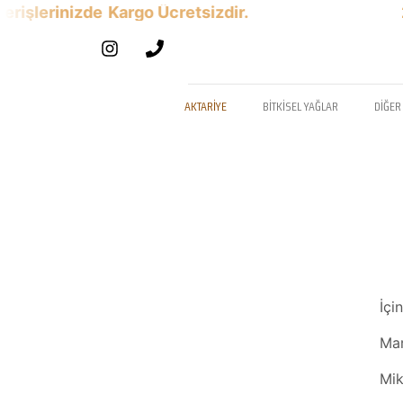
lerinizde
Kargo Ücretsizdir.
2500
AKTARIYE
BITKISEL YAĞLAR
DIĞER
İçi
Ma
Mik