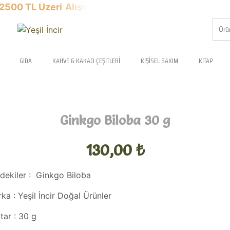
 TL Üzeri
Alışverişlerinizde
Kargo Ücretsizdir.
GIDA
KAHVE & KAKAO ÇEŞITLERI
KIŞISEL BAKIM
KITAP
Ginkgo Biloba 30 g
130,00
₺
ndekiler :
Ginkgo Biloba
rka :
Yeşil İncir Doğal Ürünler
tar :
30 g