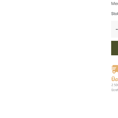
Men
Sto
Üc
2.500
Ücret