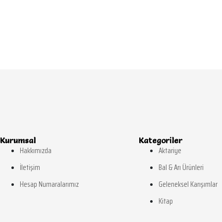
anfil Toz 60 g
130,00
₺
Kurumsal
Kategoriler
Hakkımızda
Aktariye
İletişim
Bal & Arı Ürünleri
Hesap Numaralarımız
Geleneksel Karışımlar
Kitap