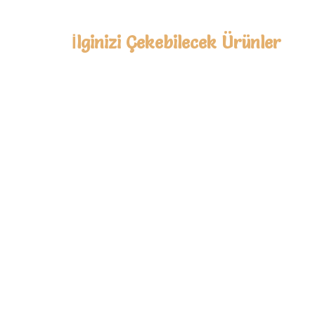
İlginizi Çekebilecek Ürünler
Anne Sütü Çayı 200 g
445,00
₺