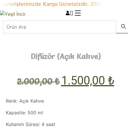
ışverişlerinizde
Kargo Ücretsizdir.
2500 TL Üzeri
Al
Difüzör (Açık Kahve)
1.500,00
₺
2.000,00
₺
Renk:
Açık Kahve
Kapasite:
500 ml
Kullanım Süresi:
4 saat