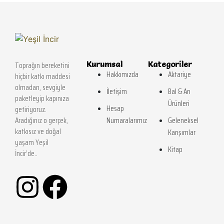
Kurumsal
Kategoriler
Toprağın bereketini
Hakkımızda
Aktariye
hiçbir katkı maddesi
olmadan, sevgiyle
İletişim
Bal & Arı
paketleyip kapınıza
Ürünleri
Hesap
getiriyoruz.
Difüzör (Koyu Kahve)
Balmumu Bardak Mum 100 g
Aradığınız o gerçek,
Numaralarımız
Geleneksel
2.000,00
₺
390,00
₺
katkısız ve doğal
Karışımlar
1.500,00
₺
yaşam Yeşil
Kitap
İncir’de..