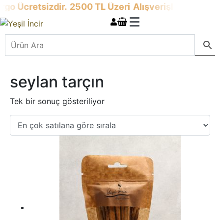
rgo Ücretsizdir.
2500 TL Üzeri
Alışverişlerinizde
Ka
seylan tarçın
Tek bir sonuç gösteriliyor